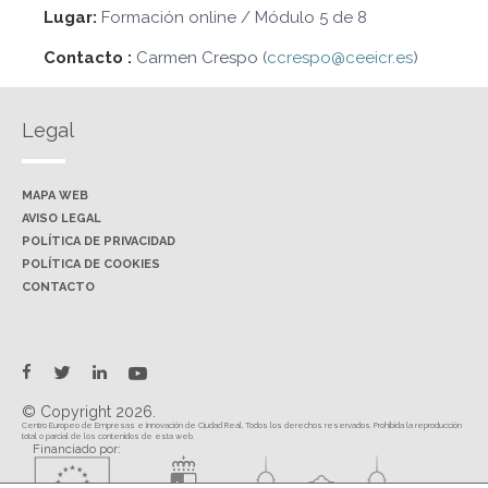
Lugar:
Formación online / Módulo 5 de 8
Contacto :
Carmen Crespo (
ccrespo@ceeicr.es
)
Legal
MAPA WEB
AVISO LEGAL
POLÍTICA DE PRIVACIDAD
POLÍTICA DE COOKIES
CONTACTO
twitter
facebook
linkedin
youtube
© Copyright 2026.
Centro Europeo de Empresas e Innovación de Ciudad Real. Todos los derechos reservados. Prohibida la reproducción
total o parcial de los contenidos de esta web.
Financiado por: