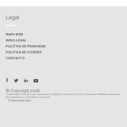
Legal
MAPA WEB
AVISO LEGAL
POLÍTICA DE PRIVACIDAD
POLÍTICA DE COOKIES
CONTACTO
twitter
facebook
linkedin
youtube
© Copyright 2026.
Centro Europeo de Empresas e Innovación de Ciudad Real. Todos los derechos reservados. Prohibida la reproducción
total o parcial de los contenidos de esta web.
Financiado por: