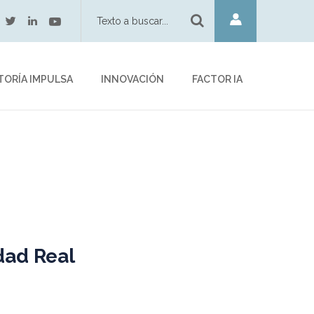
twitter
youtube
acebook
linkedin
TORÍA IMPULSA
INNOVACIÓN
FACTOR IA
dad Real