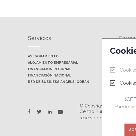
Servicios
Forma
Cooki
ASESORAMIENTO
AGENDA 
ALOJAMIENTO EMPRESARIAL
JORNADAS
FINANCIACIÓN REGIONAL
Cookie
FINANCIACIÓN NACIONAL
RED DE BUSINESS ANGELS, GOBAN
Cookies
(CEEI
© Copyright 2026.
Puede ace
twitter
youtube
Centro Europeo de Empres
facebook
linkedin
reservados. Prohibida la 
AC