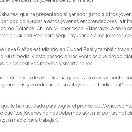
 Cabanes, que ha presentado al ganador, junto a otros jóv
haber podido ayudar a estos jóvenes emprendedores a ir hac
como Bolaños, Chillón, Villahermosa, Villamayor o de la p
rse en Ciudad Real para seguir ayudando a los jóvenes con 
que lleva 6 años estudiando en Ciudad Real y también trab
a Multimedia, y está basado en las ventajas que proporcio
do en dispositivos móviles y smartphones.
os interactivos de alta eficacia gracias a su componente in
guarderías y en educación, sustituyendo el tradicional “li
os que le han ayudado para lograr el premio del Concurso Y
 que “los jóvenes no nos debemos abrumar por las noticias
 algún medio para trabajar”.