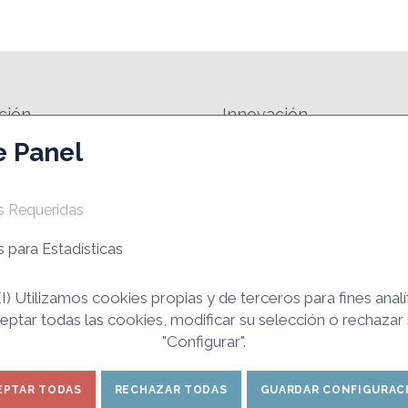
ción
Innovación
e Panel
FORMATIVA
SPIN-OFF
EMPRESAS INNOVADORAS DE BASE
 DE MOTIVACIÓN EMPRESARIAL
TECNOLÓGICA- EIBTS
s Requeridas
MANUALES Y HERRAMIENTAS
 para Estadísticas
) Utilizamos cookies propias y de terceros para fines analí
ptar todas las cookies, modificar su selección o rechazar
as e Innovación de Ciudad Real. Todos los derechos
"Configurar".
reproducción total o parcial de los contenidos de esta web.
EPTAR TODAS
RECHAZAR TODAS
GUARDAR CONFIGURAC