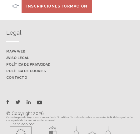
👉
INSCRIPCIONES FORMACIÓN
Legal
MAPA WEB
AVISO LEGAL
POLÍTICA DE PRIVACIDAD
POLÍTICA DE COOKIES
CONTACTO
twitter
facebook
linkedin
youtube
© Copyright 2026.
Centro Europeo de Empresas e Innovación de Ciudad Real. Todos los derechos reservados. Prohibida la reproducción
total o parcial de los contenidos de esta web.
Financiado por: