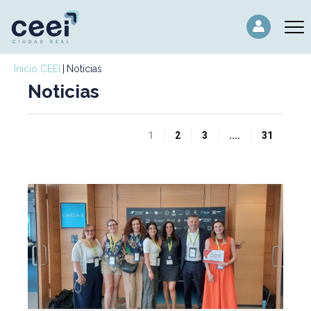
Inicio CEEI
Noticias
Noticias
1
2
3
....
31