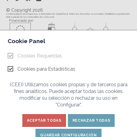
© Copyright 2026.
Centro Europeo de Empresas e Innovación de Ciudad Real. Todos los derechos reservados. Prohibida la reproducción
total o parcial de los contenidos de esta web.
Financiado por:
Cookie Panel
Cookies Requeridas
Cofinanciado por:
Cookies para Estadísticas
(CEEI) Utilizamos cookies propias y de terceros para
fines analíticos. Puede aceptar todas las cookies,
*This project has received funding from the European Union's Digital
modificar su selección o rechazar su uso en
Programme under the grant agreement No 101083906. Views and opinions
expressed are however those of the author(s) only and do not necessarily
"Configurar".
reflect those of the European Union (DGCNECT). Neithrt the European Union
nor the granting authority can be held responsible for them.
ACEPTAR TODAS
RECHAZAR TODAS
GUARDAR CONFIGURACIÓN