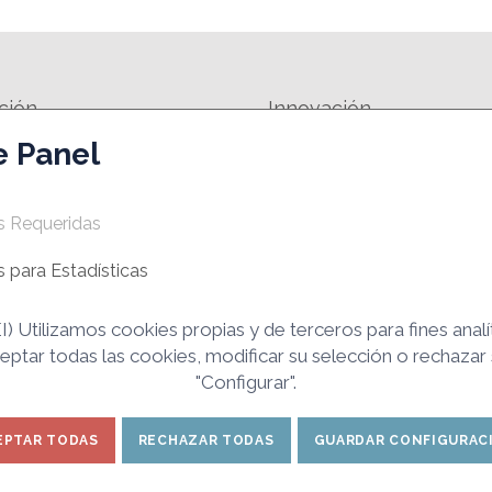
ción
Innovación
e Panel
FORMATIVA
SPIN-OFF
EMPRESAS INNOVADORAS DE BASE
 DE MOTIVACIÓN EMPRESARIAL
TECNOLÓGICA- EIBTS
s Requeridas
MANUALES Y HERRAMIENTAS
 para Estadísticas
) Utilizamos cookies propias y de terceros para fines analí
ptar todas las cookies, modificar su selección o rechazar
as e Innovación de Ciudad Real. Todos los derechos
"Configurar".
reproducción total o parcial de los contenidos de esta web.
EPTAR TODAS
RECHAZAR TODAS
GUARDAR CONFIGURAC