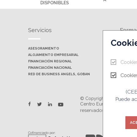
DISPONIBLES
Servicios
Forma
Cooki
ASESORAMIENTO
AGENDA 
ALOJAMIENTO EMPRESARIAL
JORNADAS
FINANCIACIÓN REGIONAL
Cookie
FINANCIACIÓN NACIONAL
RED DE BUSINESS ANGELS, GOBAN
Cookies
(CEEI
© Copyright 2026.
Puede ace
twitter
youtube
Centro Europeo de Empres
facebook
linkedin
reservados. Prohibida la 
AC
Cofinanciado por: