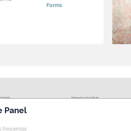
Forms
ción
Innovación
e Panel
FORMATIVA
SPIN-OFF
EMPRESAS INNOVADORAS DE BASE
 DE MOTIVACIÓN EMPRESARIAL
TECNOLÓGICA- EIBTS
s Requeridas
MANUALES Y HERRAMIENTAS