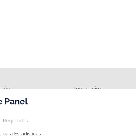
ción
Innovación
e Panel
FORMATIVA
SPIN-OFF
EMPRESAS INNOVADORAS DE BASE
 DE MOTIVACIÓN EMPRESARIAL
TECNOLÓGICA- EIBTS
s Requeridas
MANUALES Y HERRAMIENTAS
 para Estadísticas