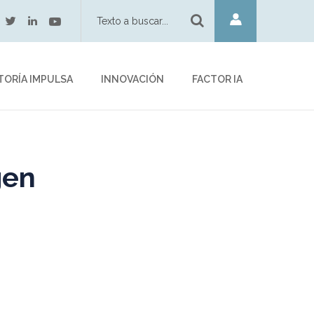
twitter
youtube
acebook
linkedin
TORÍA IMPULSA
INNOVACIÓN
FACTOR IA
gen